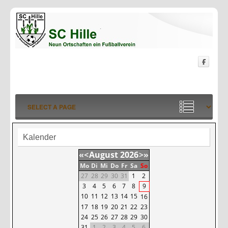
Kalender
«
<
August
2026
>
»
Mo
Di
Mi
Do
Fr
Sa
So
27
28
29
30
31
1
2
3
4
5
6
7
8
9
10
11
12
13
14
15
16
17
18
19
20
21
22
23
24
25
26
27
28
29
30
31
1
2
3
4
5
6